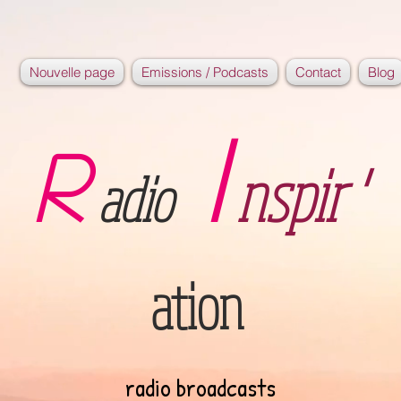
Nouvelle page
Emissions / Podcasts
Contact
Blog
I
R
nspir '
adio
ation
radio broadcasts