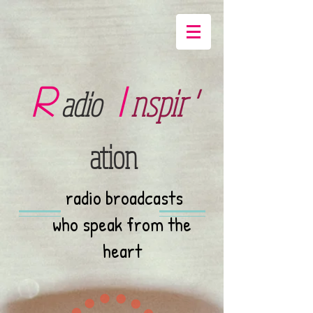
R
I
nspir '
adio
ation
radio broadcasts
who speak from the
heart