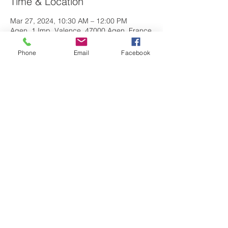
Time & Location
Mar 27, 2024, 10:30 AM – 12:00 PM
Agen, 1 Imp. Valence, 47000 Agen, France
Phone
Email
Facebook
About the event
Myriam Besson d'Artas Entraide 47 vous 
partage une lecture inspirante et une 
pratique spirituelle : se mettre en paix 
avec soi, avec l'autre, autour d'un apéro 
convivial. Dans la lignée des Dialogues 
avec l’Ange (Gitta Mallasz) et de César 
l’éclaireur (Bernard Montaud).
Share this event