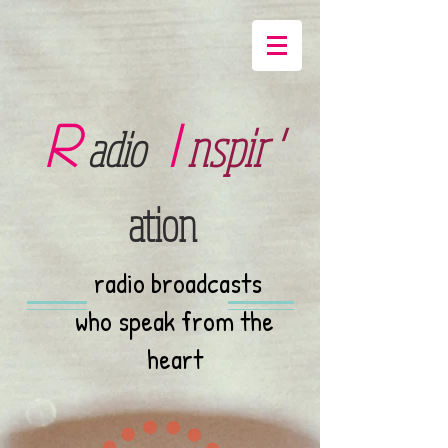
R
I
nspir '
adio
ation
radio broadcasts
who speak from the
heart