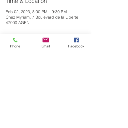
Time & Location
Feb 02, 2023, 8:00 PM – 9:30 PM
Chez Myriam, 7 Boulevard de la Liberté
47000 AGEN
About the event
Phone
Email
Facebook
En Visio ou sur place, écoutons ensemble 
un podcast de Café César,  puis 
échangeons autour du thème abordé. 
Ensuite nous pourrons même 
expérimenter un jeu de vie à la César ! 
Hâte de vous y retrouver autour d'un 
chocolat chaud ou d'un café gourmand :)
Contact : 06 40 93 55 91 / 
myriam.cimber@laposte.net
https://join.skype.com/NV2Ksrj7hKcM