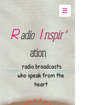
R
I
nspir '
adio
ation
radio broadcasts
who speak from the
heart